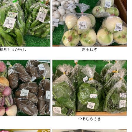
福耳とうがらし
新玉ねぎ
つるむらさき