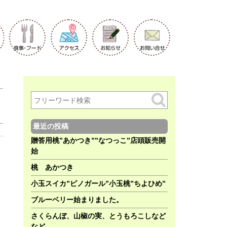
最近の投稿
贈答用桃”あかつき””なつっこ”店頭販売開
始
桃 あかつき
小玉スイカ”ピノガール”小玉桃”ちよひめ”
ブルーベリー始まりました。
さくらんぼ、山椒の実、とうもろこしなど
など