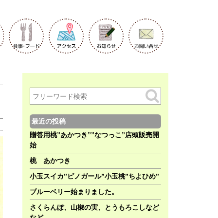
最近の投稿
贈答用桃”あかつき””なつっこ”店頭販売開
始
桃 あかつき
小玉スイカ”ピノガール”小玉桃”ちよひめ”
ブルーベリー始まりました。
さくらんぼ、山椒の実、とうもろこしなど
など