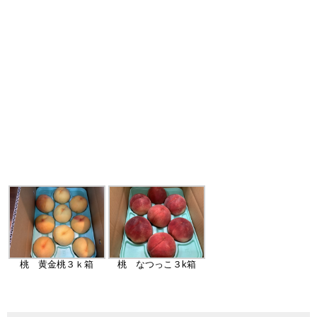
桃 黄金桃３ｋ箱
桃 なつっこ３k箱