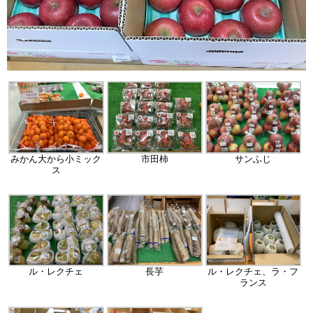
みかん大から小ミック
市田柿
サンふじ
ス
ル・レクチェ
長芋
ル・レクチェ、ラ・フ
ランス