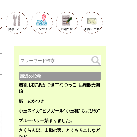
最近の投稿
贈答用桃”あかつき””なつっこ”店頭販売開
始
桃 あかつき
小玉スイカ”ピノガール”小玉桃”ちよひめ”
ブルーベリー始まりました。
さくらんぼ、山椒の実、とうもろこしなど
など