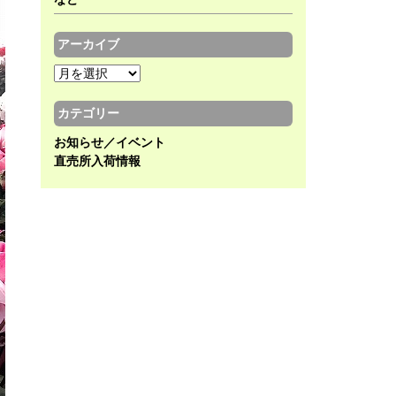
アーカイブ
ア
ー
カ
カテゴリー
イ
お知らせ／イベント
ブ
直売所入荷情報