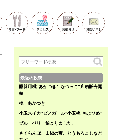
最近の投稿
贈答用桃”あかつき””なつっこ”店頭販売開
始
桃 あかつき
小玉スイカ”ピノガール”小玉桃”ちよひめ”
ブルーベリー始まりました。
さくらんぼ、山椒の実、とうもろこしなど
など