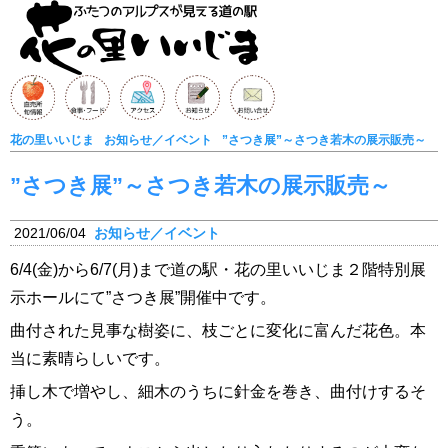
花の里いいじま
お知らせ／イベント
”さつき展”～さつき若木の展示販売～
”さつき展”～さつき若木の展示販売～
2021/06/04
お知らせ／イベント
6/4(金)から6/7(月)まで道の駅・花の里いいじま２階特別展
示ホールにて”さつき展”開催中です。
曲付された見事な樹姿に、枝ごとに変化に富んだ花色。本
当に素晴らしいです。
挿し木で増やし、細木のうちに針金を巻き、曲付けするそ
う。